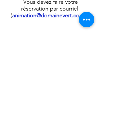
Vous devez faire votre
réservation par courriel
(
animation@domainevert.com
).
Détails concernant les activités
selon les saisons et leur
modalités:
(Saison hivernale) En cas de
pluie verglaçante ou d’alerte de
froid intense
Dans la mesure où vous désirez
annuler votre réservation dû à
une température exceptionnelle
(froid intense, pluie verglaçante,
blizzard), vous devrez envoyer
un courriel au plus tard la veille
de votre sortie avant 15 h à