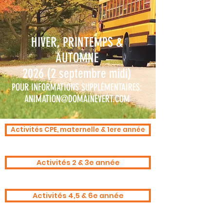
HIVER, PRINTEMPS &
AUTOMNE
2026 (2 septembre midi)
POUR INFORMATIONS SUPPLÉMENTAIRES:
ANIMATION@DOMAINEVERT.COM
Activités CPE, maternelle & 1ere année
Activités 2 & 3e année
Activités 4,5 & 6e année