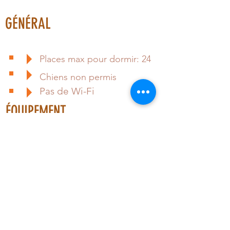
GÉNÉRAL
Places max pour dormir: 24
Chiens non permis
Pas de Wi-Fi
ÉQUIPEMENT
Réfrigérateur
Tables / chaises
Combustion lente à l'intérieur
2 salles de bain complètes
Poêle