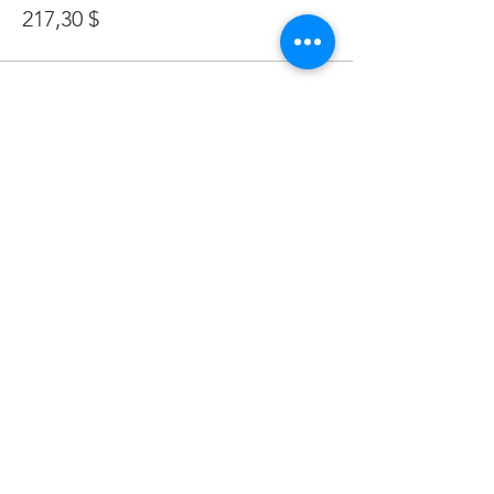
217,30 $
Complet
Type de billet
25-Oct-Départ-21h00
Plus d'info
Prix
31,05 $
Complet
Type de billet
25-Oct-Départ-Groupe-21h30
Plus d'info