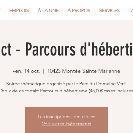
V
EMPLOIS
À LA UNE
À PROPOS
SERVICES
T
ct - Parcours d'héber
ven. 14 oct.
  |  
10423 Montée Sainte Marianne
Soirée thématique organisé par le Parc du Domaine Vert!
Les inscriptions sont closes
Voir autres événements